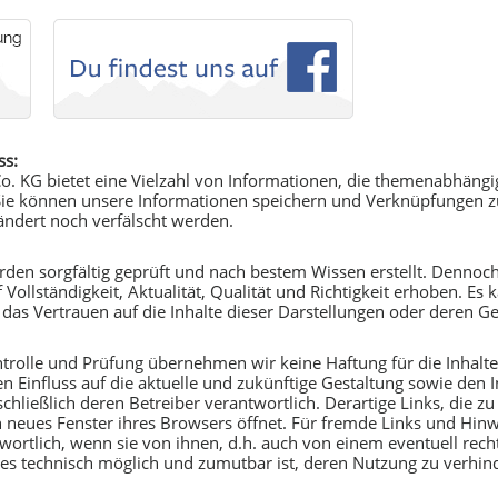
ss:
 KG bietet eine Vielzahl von Informationen, die themenabhängi
 Sie können unsere Informationen speichern und Verknüpfungen zu
ndert noch verfälscht werden.
urden sorgfältig geprüft und nach bestem Wissen erstellt. Dennoch 
Vollständigkeit, Aktualität, Qualität und Richtigkeit erhoben. Es
s Vertrauen auf die Inhalte dieser Darstellungen oder deren G
Kontrolle und Prüfung übernehmen wir keine Haftung für die Inhal
Einfluss auf die aktuelle und zukünftige Gestaltung sowie den In
sschließlich deren Betreiber verantwortlich. Derartige Links, die
in neues Fenster ihres Browsers öffnet. Für fremde Links und Hin
rtlich, wenn sie von ihnen, d.h. auch von einem eventuell rech
d es technisch möglich und zumutbar ist, deren Nutzung zu verhin