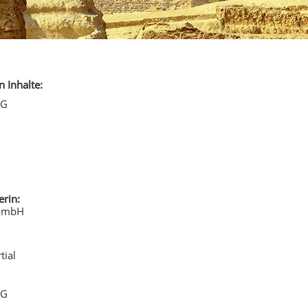
n Inhalte:
KG
erin:
 GmbH
tial
KG