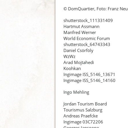
© DomQuartier, Foto: Franz Ne
shutterstock_111331409
Hartmut Assmann
Manfred Werner
World Economic Forum
shutterstock_64743343
Daniel Csörföly
WzWz
Arad Mojtahedi
Koohkan
Ingimage ISS_5146_13671
Ingimage ISS_5146_14160
Ingo Mehling
Jordan Tourism Board
Tourismus Salzburg
Andreas Praefcke
Ingimage 03C72206
Georges Jansoone