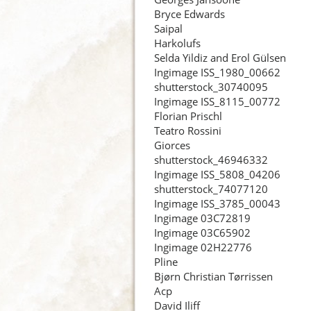
Bryce Edwards
Saipal
Harkolufs
Selda Yildiz and Erol Gülsen
Ingimage ISS_1980_00662
shutterstock_30740095
Ingimage ISS_8115_00772
Florian Prischl
Teatro Rossini
Giorces
shutterstock_46946332
Ingimage ISS_5808_04206
shutterstock_74077120
Ingimage ISS_3785_00043
Ingimage 03C72819
Ingimage 03C65902
Ingimage 02H22776
Pline
Bjørn Christian Tørrissen
Acp
David Iliff