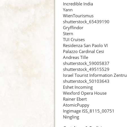
Incredible India
Yann
WienTourismus
shutterstock_65439190
Gryffindor
Stern
TUI Cruises
Residenza San Paolo VI
Palazzo Cardinal Cesi
Andreas Tille
shutterstock_59005837
shutterstock_49515529
Israel Tourist Information Zentr
shutterstock_50103643
Eshet Incoming
Wexford Opera House
Rainer Ebert
AtomicPuppy
Ingimage ISS_8115_00751
Ningling