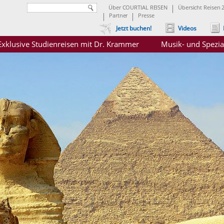
Über COURTIAL REISEN
Übersicht Reisen 
Partner
Presse
Jetzt buchen!
Videos
Exklusive Studienreisen mit Dr. Krammer
Musik- und Spezia