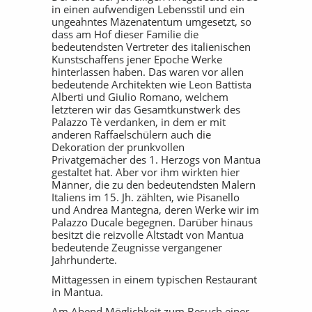
in einen aufwendigen Lebensstil und ein
ungeahntes Mäzenatentum umgesetzt, so
dass am Hof dieser Familie die
bedeutendsten Vertreter des italienischen
Kunstschaffens jener Epoche Werke
hinterlassen haben. Das waren vor allen
bedeutende Architekten wie Leon Battista
Alberti und Giulio Romano, welchem
letzteren wir das Gesamtkunstwerk des
Palazzo Tè verdanken, in dem er mit
anderen Raffaelschülern auch die
Dekoration der prunkvollen
Privatgemächer des 1. Herzogs von Mantua
gestaltet hat. Aber vor ihm wirkten hier
Männer, die zu den bedeutendsten Malern
Italiens im 15. Jh. zählten, wie Pisanello
und Andrea Mantegna, deren Werke wir im
Palazzo Ducale begegnen. Darüber hinaus
besitzt die reizvolle Altstadt von Mantua
bedeutende Zeugnisse vergangener
Jahrhunderte.
Mittagessen in einem typischen Restaurant
in Mantua.
Am Abend Möglichkeit zum Besuch einer