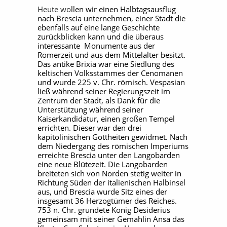
Heute wo
llen wir einen Halbtagsausflug
nach Brescia unternehmen, einer Stadt die
ebenfalls auf eine lange Geschichte
zurückblicken kann und die überaus
interessante Monumente aus der
Römerzeit und aus dem Mittelalter besitzt.
Das antike Brixia war eine Siedlung des
keltischen Volksstammes der Cenomanen
und wurde 225 v. Chr. römisch. Vespasian
ließ während seiner Regierungszeit im
Zentrum der Stadt, als Dank für die
Unterstützung während seiner
Kaiserkandidatur, einen großen Tempel
errichten. Dieser war den drei
kapitolinischen Gottheiten gewidmet. Nach
dem Niedergang des römischen Imperiums
erreichte Brescia unter den Langobarden
eine neue Blütezeit. Die Langobarden
breiteten sich von Norden stetig weiter in
Richtung Süden der italienischen Halbinsel
aus, und Brescia wurde Sitz eines der
insgesamt 36 Herzogtümer des Reiches.
753 n. Chr. gründete König Desiderius
gemeinsam mit seiner Gemahlin Ansa das