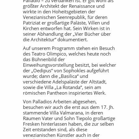
Palladio – zu verdanken ist. Er gilt wohl als
größter Architekt der Renaissance und
wirkte in den Hoheitsgebieten der
Venezianischen Seenrepublik, für deren
Patriziat er großartige Paläste, Villen und
Kirchen entworfen hat. Sein Wirken ist in
seiner Abhandlung der „Vier Bücher über
die Architektur“ dokumentiert.
Auf unserem Programm stehen ein Besuch
des Teatro Olimpico, welches heute noch
das Bühnenbild der
Einweihungsvorstellung besitzt, bei welcher
der „Oedipus“ von Sophokles aufgeführt
wurde; dann die „Basilica“ und
verschiedene Adelspaläste der Altstadt,
sowie die Villa „La Rotanda“, sein am
römischen Pantheon inspiriertes Werk.
Von Palladios Arbeiten abgesehen,
besuchen wir auch die erst aus dem 17. Jh.
stammende Villa Valmarana, in deren
Räumen Vater und Sohn Tiepolo großartige
Fresken hinterlassen haben, die zur selben
Zeit entstanden sind, als diese
venezianischen Künstler auch in der