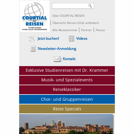
Über COURTIAL REISEN
Übersicht Reisen 2026 anfordern
Alle Reisetermine
Partner
Presse
Jetzt buchen!
Videos
Newsletter-Anmeldung
Kontakt
Exklusive Studienreisen mit Dr. Krammer
Musik- und Spezialevents
Reiseklassiker
Chor- und Gruppenreisen
Reise Specials