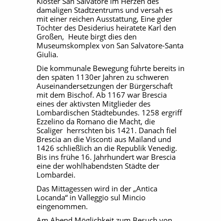
Kloster San Salvatore im Herzen des
damaligen Stadtzentrums und versah es
mit einer reichen Ausstattung, Eine gder
Töchter des Desiderius heiratete Karl den
Großen, Heute birgt dies den
Museumskomplex von San Salvatore-Santa
Giulia.
Die kommunale Bewegung führte bereits in
den späten 1130er Jahren zu schweren
Auseinandersetzungen der Bürgerschaft
mit dem Bischof. Ab 1167 war Brescia
eines der aktivsten Mitglieder des
Lombardischen Städtebundes. 1258 ergriff
Ezzelino da Romano die Macht, die
Scaliger herrschten bis 1421. Danach fiel
Brescia an die Visconti aus Mailand und
1426 schließlich an die Republik Venedig.
Bis ins frühe 16. Jahrhundert war Brescia
eine der wohlhabendsten Städte der
Lombardei.
Das Mittagessen wird in der
„Antica
Locanda“ in Valleggio sul Mincio
eingenommen.
Am Abend Möglichkeit zum Besuch von