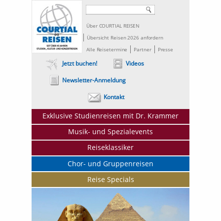
Über COURTIAL REISEN
Übersicht Reisen 2026 anfordern
Alle Reisetermine
Partner
Presse
Jetzt buchen!
Videos
Newsletter-Anmeldung
Kontakt
Exklusive Studienreisen mit Dr. Krammer
Musik- und Spezialevents
Reiseklassiker
Chor- und Gruppenreisen
Reise Specials