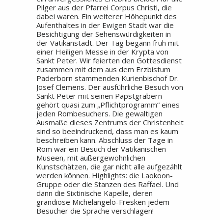
Pilger aus der Pfarrei Corpus Christi, die
dabei waren. Ein weiterer Höhepunkt des
Aufenthaltes in der Ewigen Stadt war die
Besichtigung der Sehenswürdigkeiten in
der Vatikanstadt. Der Tag begann früh mit
einer Heiligen Messe in der Krypta von
Sankt Peter. Wir feierten den Gottesdienst
zusammen mit dem aus dem Erzbistum
Paderborn stammenden Kurienbischof Dr.
Josef Clemens. Der ausführliche Besuch von
Sankt Peter mit seinen Papstgräbern
gehört quasi zum „Pflichtprogramm“ eines
jeden Rombesuchers. Die gewaltigen
Ausmaße dieses Zentrums der Christenheit
sind so beeindruckend, dass man es kaum
beschreiben kann. Abschluss der Tage in
Rom war ein Besuch der Vatikanischen
Museen, mit außergewöhnlichen
Kunstschätzen, die gar nicht alle aufgezählt
werden können. Highlights: die Laokoon-
Gruppe oder die Stanzen des Raffael. Und
dann die Sixtinische Kapelle, deren
grandiose Michelangelo-Fresken jedem
Besucher die Sprache verschlagen!