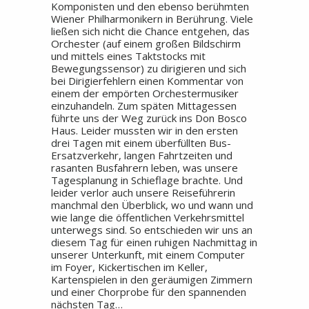
Komponisten und den ebenso berühmten
Wiener Philharmonikern in Berührung. Viele
ließen sich nicht die Chance entgehen, das
Orchester (auf einem großen Bildschirm
und mittels eines Taktstocks mit
Bewegungssensor) zu dirigieren und sich
bei Dirigierfehlern einen Kommentar von
einem der empörten Orchestermusiker
einzuhandeln. Zum späten Mittagessen
führte uns der Weg zurück ins Don Bosco
Haus. Leider mussten wir in den ersten
drei Tagen mit einem überfüllten Bus-
Ersatzverkehr, langen Fahrtzeiten und
rasanten Busfahrern leben, was unsere
Tagesplanung in Schieflage brachte. Und
leider verlor auch unsere Reiseführerin
manchmal den Überblick, wo und wann und
wie lange die öffentlichen Verkehrsmittel
unterwegs sind. So entschieden wir uns an
diesem Tag für einen ruhigen Nachmittag in
unserer Unterkunft, mit einem Computer
im Foyer, Kickertischen im Keller,
Kartenspielen in den geräumigen Zimmern
und einer Chorprobe für den spannenden
nächsten Tag…