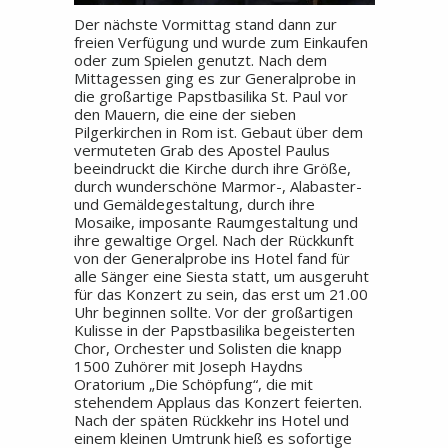
Der nächste Vormittag stand dann zur
freien Verfügung und wurde zum Einkaufen
oder zum Spielen genutzt. Nach dem
Mittagessen ging es zur Generalprobe in
die großartige Papstbasilika St. Paul vor
den Mauern, die eine der sieben
Pilgerkirchen in Rom ist. Gebaut über dem
vermuteten Grab des Apostel Paulus
beeindruckt die Kirche durch ihre Größe,
durch wunderschöne Marmor-, Alabaster-
und Gemäldegestaltung, durch ihre
Mosaike, imposante Raumgestaltung und
ihre gewaltige Orgel. Nach der Rückkunft
von der Generalprobe ins Hotel fand für
alle Sänger eine Siesta statt, um ausgeruht
für das Konzert zu sein, das erst um 21.00
Uhr beginnen sollte. Vor der großartigen
Kulisse in der Papstbasilika begeisterten
Chor, Orchester und Solisten die knapp
1500 Zuhörer mit Joseph Haydns
Oratorium „Die Schöpfung“, die mit
stehendem Applaus das Konzert feierten.
Nach der späten Rückkehr ins Hotel und
einem kleinen Umtrunk hieß es sofortige