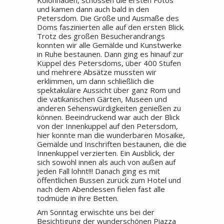
Kolonnaden, schossen die ersten Fotos
und kamen dann auch bald in den
Petersdom. Die Größe und Ausmaße des
Doms faszinierten alle auf den ersten Blick.
Trotz des großen Besucherandrangs
konnten wir alle Gemälde und Kunstwerke
in Ruhe bestaunen. Dann ging es hinauf zur
Kuppel des Petersdoms, über 400 Stufen
und mehrere Absätze mussten wir
erklimmen, um dann schließlich die
spektakuläre Aussicht über ganz Rom und
die vatikanischen Gärten, Museen und
anderen Sehenswürdigkeiten genießen zu
können. Beeindruckend war auch der Blick
von der Innenkuppel auf den Petersdom,
hier konnte man die wunderbaren Mosaike,
Gemälde und Inschriften bestaunen, die die
Innenkuppel verzierten. Ein Ausblick, der
sich sowohl innen als auch von außen auf
jeden Fall lohnt!!! Danach ging es mit
öffentlichen Bussen zurück zum Hotel und
nach dem Abendessen fielen fast alle
todmüde in ihre Betten.
Am Sonntag erwischte uns bei der
Besichtigung der wunderschönen Piazza