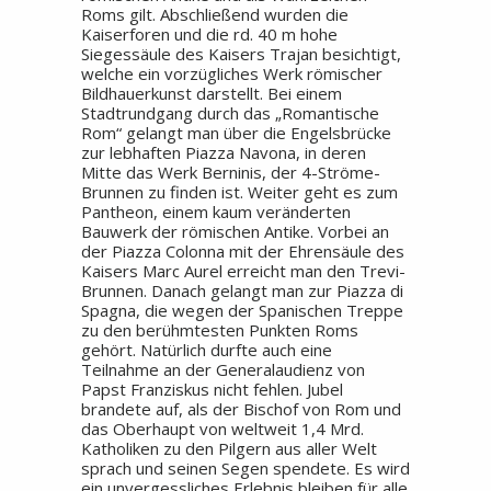
Roms gilt. Abschließend wurden die
Kaiserforen und die rd. 40 m hohe
Siegessäule des Kaisers Trajan besichtigt,
welche ein vorzügliches Werk römischer
Bildhauerkunst darstellt. Bei einem
Stadtrundgang durch das „Romantische
Rom“ gelangt man über die Engelsbrücke
zur lebhaften Piazza Navona, in deren
Mitte das Werk Berninis, der 4-Ströme-
Brunnen zu finden ist. Weiter geht es zum
Pantheon, einem kaum veränderten
Bauwerk der römischen Antike. Vorbei an
der Piazza Colonna mit der Ehrensäule des
Kaisers Marc Aurel erreicht man den Trevi-
Brunnen. Danach gelangt man zur Piazza di
Spagna, die wegen der Spanischen Treppe
zu den berühmtesten Punkten Roms
gehört. Natürlich durfte auch eine
Teilnahme an der Generalaudienz von
Papst Franziskus nicht fehlen. Jubel
brandete auf, als der Bischof von Rom und
das Oberhaupt von weltweit 1,4 Mrd.
Katholiken zu den Pilgern aus aller Welt
sprach und seinen Segen spendete. Es wird
ein unvergessliches Erlebnis bleiben für alle