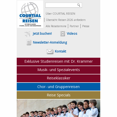
Über COURTIAL REISEN
Übersicht Reisen 2026 anfordern
Alle Reisetermine
Partner
Presse
Jetzt buchen!
Videos
Newsletter-Anmeldung
Kontakt
Exklusive Studienreisen mit Dr. Krammer
Musik- und Spezialevents
Reiseklassiker
Chor- und Gruppenreisen
Reise Specials