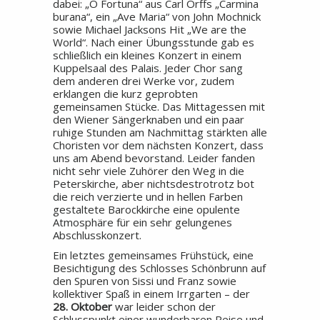
dabei: „O Fortuna“ aus Carl Orffs „Carmina
burana“, ein „Ave Maria“ von John Mochnick
sowie Michael Jacksons Hit „We are the
World“. Nach einer Übungsstunde gab es
schließlich ein kleines Konzert in einem
Kuppelsaal des Palais. Jeder Chor sang
dem anderen drei Werke vor, zudem
erklangen die kurz geprobten
gemeinsamen Stücke. Das Mittagessen mit
den Wiener Sängerknaben und ein paar
ruhige Stunden am Nachmittag stärkten alle
Choristen vor dem nächsten Konzert, dass
uns am Abend bevorstand. Leider fanden
nicht sehr viele Zuhörer den Weg in die
Peterskirche, aber nichtsdestrotrotz bot
die reich verzierte und in hellen Farben
gestaltete Barockkirche eine opulente
Atmosphäre für ein sehr gelungenes
Abschlusskonzert.
Ein letztes gemeinsames Frühstück, eine
Besichtigung des Schlosses Schönbrunn auf
den Spuren von Sissi und Franz sowie
kollektiver Spaß in einem Irrgarten – der
28. Oktober
war leider schon der
Schlusspunkt einer wunderbaren Reise und