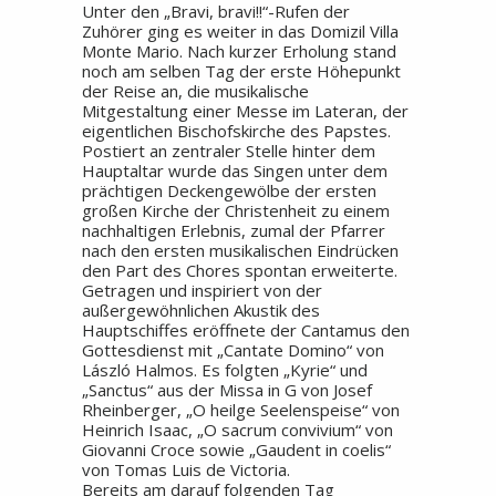
Unter den „Bravi, bravi!!“-Rufen der
Zuhörer ging es weiter in das Domizil Villa
Monte Mario. Nach kurzer Erholung stand
noch am selben Tag der erste Höhepunkt
der Reise an, die musikalische
Mitgestaltung einer Messe im Lateran, der
eigentlichen Bischofskirche des Papstes.
Postiert an zentraler Stelle hinter dem
Hauptaltar wurde das Singen unter dem
prächtigen Deckengewölbe der ersten
großen Kirche der Christenheit zu einem
nachhaltigen Erlebnis, zumal der Pfarrer
nach den ersten musikalischen Eindrücken
den Part des Chores spontan erweiterte.
Getragen und inspiriert von der
außergewöhnlichen Akustik des
Hauptschiffes eröffnete der Cantamus den
Gottesdienst mit „Cantate Domino“ von
László Halmos. Es folgten „Kyrie“ und
„Sanctus“ aus der Missa in G von Josef
Rheinberger, „O heilge Seelenspeise“ von
Heinrich Isaac, „O sacrum convivium“ von
Giovanni Croce sowie „Gaudent in coelis“
von Tomas Luis de Victoria.
Bereits am darauf folgenden Tag