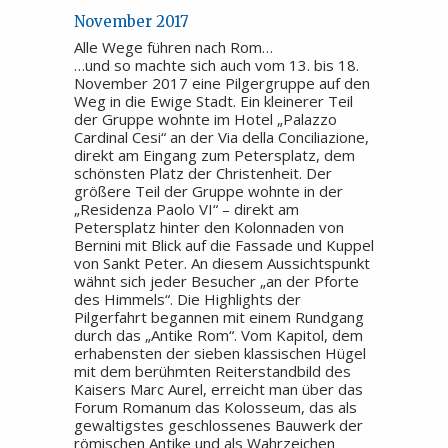
November 2017
Alle Wege führen nach Rom…
…und so machte sich auch vom 13. bis 18.
November 2017 eine Pilgergruppe auf den
Weg in die Ewige Stadt. Ein kleinerer Teil
der Gruppe wohnte im Hotel „Palazzo
Cardinal Cesi“ an der Via della Conciliazione,
direkt am Eingang zum Petersplatz, dem
schönsten Platz der Christenheit. Der
größere Teil der Gruppe wohnte in der
„Residenza Paolo VI“ – direkt am
Petersplatz hinter den Kolonnaden von
Bernini mit Blick auf die Fassade und Kuppel
von Sankt Peter. An diesem Aussichtspunkt
wähnt sich jeder Besucher „an der Pforte
des Himmels“. Die Highlights der
Pilgerfahrt begannen mit einem Rundgang
durch das „Antike Rom“. Vom Kapitol, dem
erhabensten der sieben klassischen Hügel
mit dem berühmten Reiterstandbild des
Kaisers Marc Aurel, erreicht man über das
Forum Romanum das Kolosseum, das als
gewaltigstes geschlossenes Bauwerk der
römischen Antike und als Wahrzeichen