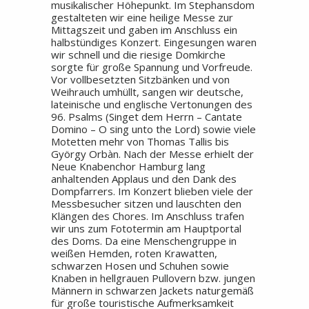
musikalischer Höhepunkt. Im Stephansdom
gestalteten wir eine heilige Messe zur
Mittagszeit und gaben im Anschluss ein
halbstündiges Konzert. Eingesungen waren
wir schnell und die riesige Domkirche
sorgte für große Spannung und Vorfreude.
Vor vollbesetzten Sitzbänken und von
Weihrauch umhüllt, sangen wir deutsche,
lateinische und englische Vertonungen des
96. Psalms (Singet dem Herrn – Cantate
Domino – O sing unto the Lord) sowie viele
Motetten mehr von Thomas Tallis bis
György Orbàn. Nach der Messe erhielt der
Neue Knabenchor Hamburg lang
anhaltenden Applaus und den Dank des
Dompfarrers. Im Konzert blieben viele der
Messbesucher sitzen und lauschten den
Klängen des Chores. Im Anschluss trafen
wir uns zum Fototermin am Hauptportal
des Doms. Da eine Menschengruppe in
weißen Hemden, roten Krawatten,
schwarzen Hosen und Schuhen sowie
Knaben in hellgrauen Pullovern bzw. jungen
Männern in schwarzen Jackets naturgemäß
für große touristische Aufmerksamkeit