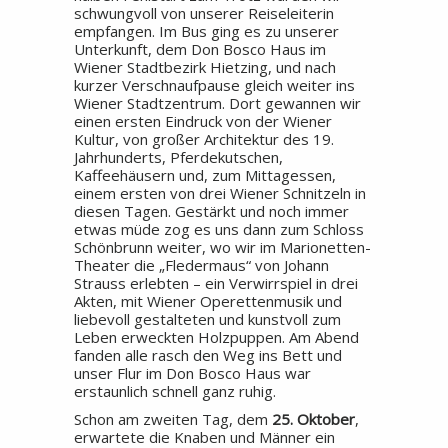
schwungvoll von unserer Reiseleiterin
empfangen. Im Bus ging es zu unserer
Unterkunft, dem Don Bosco Haus im
Wiener Stadtbezirk Hietzing, und nach
kurzer Verschnaufpause gleich weiter ins
Wiener Stadtzentrum. Dort gewannen wir
einen ersten Eindruck von der Wiener
Kultur, von großer Architektur des 19.
Jahrhunderts, Pferdekutschen,
Kaffeehäusern und, zum Mittagessen,
einem ersten von drei Wiener Schnitzeln in
diesen Tagen. Gestärkt und noch immer
etwas müde zog es uns dann zum Schloss
Schönbrunn weiter, wo wir im Marionetten-
Theater die „Fledermaus“ von Johann
Strauss erlebten – ein Verwirrspiel in drei
Akten, mit Wiener Operettenmusik und
liebevoll gestalteten und kunstvoll zum
Leben erweckten Holzpuppen. Am Abend
fanden alle rasch den Weg ins Bett und
unser Flur im Don Bosco Haus war
erstaunlich schnell ganz ruhig.
Schon am zweiten Tag, dem
25. Oktober
,
erwartete die Knaben und Männer ein