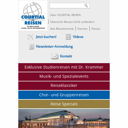
Über COURTIAL REISEN
Übersicht Reisen 2026 anfordern
Alle Reisetermine
Partner
Presse
Jetzt buchen!
Videos
Newsletter-Anmeldung
Kontakt
Exklusive Studienreisen mit Dr. Krammer
Musik- und Spezialevents
Reiseklassiker
Chor- und Gruppenreisen
Reise Specials