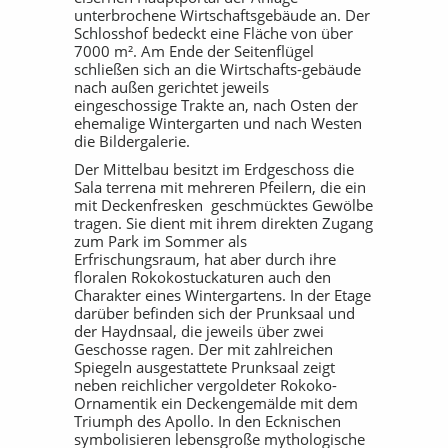
unterbrochene Wirtschaftsgebäude an. Der
Schlosshof bedeckt eine Fläche von über
7000 m². Am Ende der Seitenflügel
schließen sich an die Wirtschafts-gebäude
nach außen gerichtet jeweils
eingeschossige Trakte an, nach Osten der
ehemalige Wintergarten und nach Westen
die Bildergalerie.
Der Mittelbau besitzt im Erdgeschoss die
Sala terrena mit mehreren Pfeilern, die ein
mit Deckenfresken geschmücktes Gewölbe
tragen. Sie dient mit ihrem direkten Zugang
zum Park im Sommer als
Erfrischungsraum, hat aber durch ihre
floralen Rokokostuckaturen auch den
Charakter eines Wintergartens. In der Etage
darüber befinden sich der Prunksaal und
der Haydnsaal, die jeweils über zwei
Geschosse ragen. Der mit zahlreichen
Spiegeln ausgestattete Prunksaal zeigt
neben reichlicher vergoldeter Rokoko-
Ornamentik ein Deckengemälde mit dem
Triumph des Apollo. In den Ecknischen
symbolisieren lebensgroße mythologische