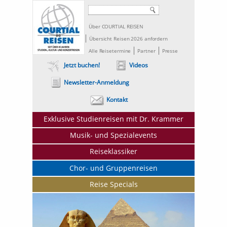
Über COURTIAL REISEN
Übersicht Reisen 2026 anfordern
Alle Reisetermine
Partner
Presse
Jetzt buchen!
Videos
Newsletter-Anmeldung
Kontakt
Exklusive Studienreisen mit Dr. Krammer
Musik- und Spezialevents
Reiseklassiker
Chor- und Gruppenreisen
Reise Specials